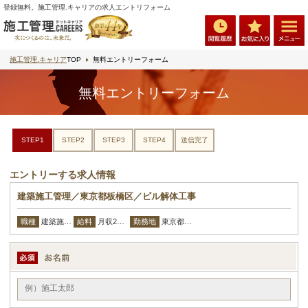
登録無料。施工管理.キャリアの求人エントリフォーム
施工管理.キャリア
TOP
無料エントリーフォーム
無料エントリーフォーム
STEP1
STEP2
STEP3
STEP4
送信完了
エントリーする求人情報
建築施工管理／東京都板橋区／ビル解体工事
職種
給料
勤務地
建築施工管理
月収27万円〜
東京都 板橋区 東京都板橋区