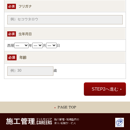
西暦
年
月
日
歳
STEP2へ進む