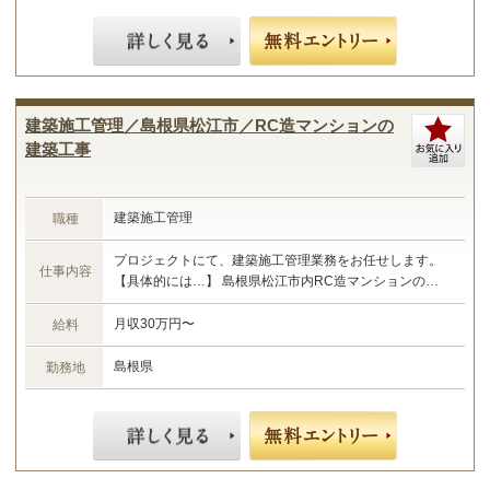
建築施工管理／島根県松江市／RC造マンションの
建築工事
建築施工管理
職種
プロジェクトにて、建築施工管理業務をお任せします。
仕事内容
【具体的には…】 島根県松江市内RC造マンションの建
築工事における施工管理業務 ・現場管理全般（原価、工
程、安全、品質） ・予算管理、施工計画 ・現場工事の取
月収30万円〜
給料
りまとめ ・書類作成 など ☆あなたのご経験やスキルに
合わせた業務をお任せします☆
島根県
勤務地