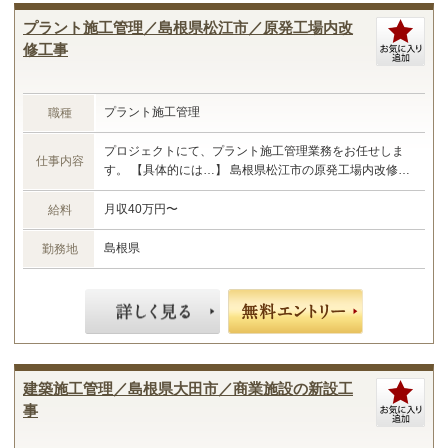
プラント施工管理／島根県松江市／原発工場内改
修工事
プラント施工管理
職種
プロジェクトにて、プラント施工管理業務をお任せしま
仕事内容
す。 【具体的には…】 島根県松江市の原発工場内改修工
事における施工管理業務 ・現場管理全般（原価、工程、
安全、品質） ・予算管理、施工計画 ・現場工事の取りま
月収40万円〜
給料
とめ ・書類作成 など ☆あなたのご経験やスキルに合わ
せた業務をお任せします☆
島根県
勤務地
建築施工管理／島根県大田市／商業施設の新設工
事