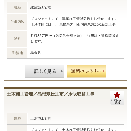
建築施工管理
職種
プロジェクトにて、建築施工管理業務をお任せします。
仕事内容
【具体的には…】 島根県大田市内商業施設の新設工事に
おける施工管理業務 ・現場管理全般（原価、工程、安
全、品質） ・予算管理、施工計画 ・現場工事の取りまと
月収32万円〜（残業代全額支給） ※経験・資格等考慮
給料
め ・書類作成 など ☆あなたのご経験やスキルに合わせ
します。
た業務をお任せします☆
島根県
勤務地
土木施工管理／島根県松江市／床版取替工事
土木施工管理
職種
プロジェクトにて、土木施工管理業務をお任せします。