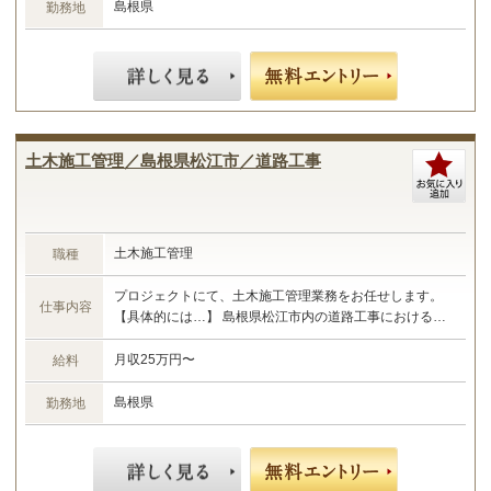
務をお任せします☆
島根県
勤務地
土木施工管理／島根県松江市／道路工事
土木施工管理
職種
プロジェクトにて、土木施工管理業務をお任せします。
仕事内容
【具体的には…】 島根県松江市内の道路工事における施
工管理 ・現場管理全般（原価、工程、安全、品質） ・予
算管理、施工計画 ・現場工事の取りまとめ ・書類作成
月収25万円〜
給料
など ☆あなたのご経験やスキルに合わせた業務をお任せ
します☆
島根県
勤務地