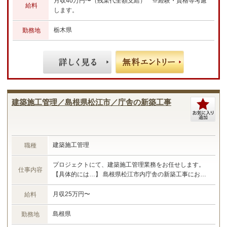
事仕様書の作成 ・見積書の技術査定 ・工事立会い ・ス
月収40万円〜（残業代全額支給） ※経験・資格等考慮
給料
ケジュール管理や品質、安全管理 ・工事費用概算検討
します。
☆あなたのご経験やスキルに合わせた業務をお任せしま
す☆
栃木県
勤務地
建築施工管理／島根県松江市／庁舎の新築工事
建築施工管理
職種
プロジェクトにて、建築施工管理業務をお任せします。
仕事内容
【具体的には…】 島根県松江市内庁舎の新築工事におけ
る施工管理業務 ・現場管理全般（原価、工程、安全、品
質） ・予算管理、施工計画 ・現場工事の取りまとめ ・
月収25万円〜
給料
書類作成 など ☆あなたのご経験やスキルに合わせた業務
をお任せします☆
島根県
勤務地