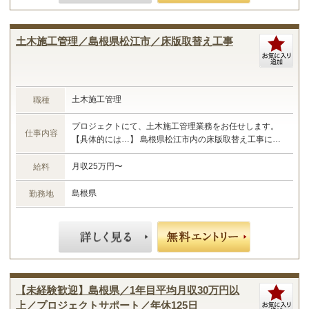
土木施工管理／島根県松江市／床版取替え工事
土木施工管理
職種
プロジェクトにて、土木施工管理業務をお任せします。
仕事内容
【具体的には…】 島根県松江市内の床版取替え工事にお
ける施工管理 ・現場管理全般（原価、工程、安全、品
質） ・予算管理、施工計画 ・現場工事の取りまとめ ・
月収25万円〜
給料
書類作成 など ☆あなたのご経験やスキルに合わせた業務
をお任せします☆
島根県
勤務地
【未経験歓迎】島根県／1年目平均月収30万円以
上／プロジェクトサポート／年休125日