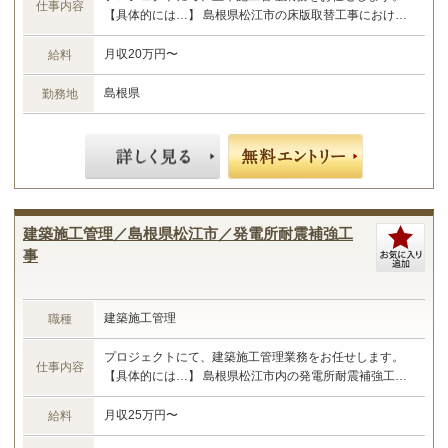
仕事内容
【具体的には…】 島根県松江市の床版取替工事における
施工管理業務 ・現場管理全般（原価、工程、安全、品
質） ・予算管理、施工計画 ・現場工事の取りまとめ ・
月収20万円〜
給料
書類作成 など ☆あなたのご経験やスキルに合わせた業務
をお任せします☆
島根県
勤務地
建築施工管理／島根県松江市／発電所耐震補強工
事
建築施工管理
職種
プロジェクトにて、建築施工管理業務をお任せします。
仕事内容
【具体的には…】 島根県松江市内の発電所耐震補強工事
における施工管理 ・現場管理全般（原価、工程、安全、
品質） ・予算管理、施工計画 ・現場工事の取りまとめ
月収25万円〜
給料
・書類作成 など ☆あなたのご経験やスキルに合わせた業