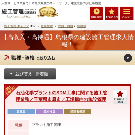
人材サービス業界で日本最大規模のネットワーク、建設業界のお仕事検索
施工管理.キャリア
TOP
仕事検索
中国・四国
島根県
【高収入・高待遇】島根県の建設施工管理求人情
報！
並び替え :
石油化学プラントのSDM工事に関する施工管
理業務／千葉県市原市／工場構内の施設管理
プラント施工管理
職種