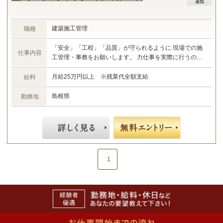
建築施工管理
職種
「安全」「工程」「品質」が守られるように 現場での施
仕事内容
工管理・事務をお願いします。 力仕事を実際に行うのは
職人さん！ あなたが担当するのは進行管理だけです。 彼
らが仕事に専念できるスムーズな進行を心がけ、 予算や
月給25万円以上 ※残業代全額支給
給料
仕上がりのチェックをお願いします。 関わった建築が完
成した時の達成感を、 あなたも早く体験して下さい！ 以
島根県
勤務地
下のような建築、土木、電気工事、プラントといった
様々なプロジェクトがあります。 あなたの希望を最大限
考慮して担当を決定します。 ◇大規模商業施設 ◇大型マ
ンション ◇戸建住宅 ◇RC造、S造オフィスビル ◇店舗
◇道路 ◇橋梁 ◇ホテル ◇空港 ◇鉄道 ◇工場 など
1