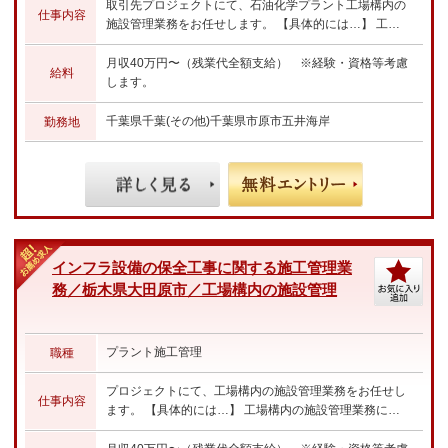
取引先プロジェクトにて、石油化学プラント工場構内の
仕事内容
施設管理業務をお任せします。 【具体的には…】 工場
構内の施設管理業務/保全工事に関する施工管理業務 ・
工事仕様書の作成 ・見積書の技術査定 ・工事立会い ・
月収40万円〜（残業代全額支給） ※経験・資格等考慮
給料
スケジュール管理や品質、安全管理 ・工事費用概算検討
します。
☆あなたのご経験やスキルに合わせた業務をお任せしま
す☆
千葉県千葉(その他)千葉県市原市五井海岸
勤務地
インフラ設備の保全工事に関する施工管理業
務／栃木県大田原市／工場構内の施設管理
プラント施工管理
職種
プロジェクトにて、工場構内の施設管理業務をお任せし
仕事内容
ます。 【具体的には…】 工場構内の施設管理業務にお
けるインフラ設備の保全工事に関する施工管理業務 ・工