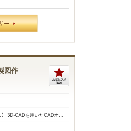
製図作
プロジェクトにて、CADオペレーターをお任せします。 【具体的には…】 3D-CADを用いたCADオペレーター業務 ・図面の修正 ・図面のチェック ・トレース ・書類作成業務 など 指示された内容を図面に反映することが主な仕事内容となります。 ☆あなたのご経験やスキルに合わせた業務をお任せします☆