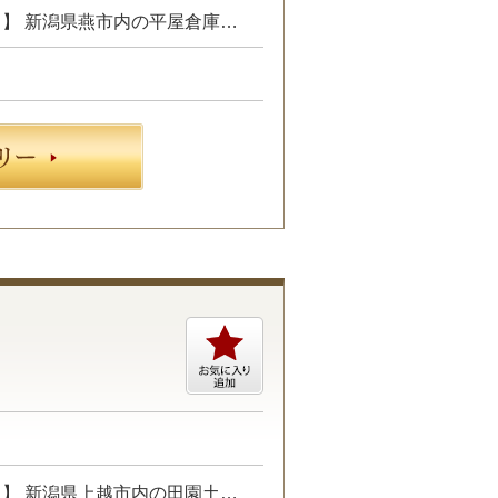
プロジェクトにて、建築施工管理業務をお任せします。 【具体的には…】 新潟県燕市内の平屋倉庫・２階建て施設新設工事における施工管理業務 ・現場管理全般（原価、工程、安全、品質） ・予算管理、施工計画 ・現場工事の取りまとめ ・書類作成 など ☆あなたのご経験やスキルに合わせた業務をお任せします☆
プロジェクトにて、土木施工管理業務をお任せします。 【具体的には…】 新潟県上越市内の田園土地改良工事における施工管理業務 ・現場管理全般（原価、工程、安全、品質） ・予算管理、施工計画 ・現場工事の取りまとめ ・書類作成 など ☆あなたのご経験やスキルに合わせた業務をお任せします☆