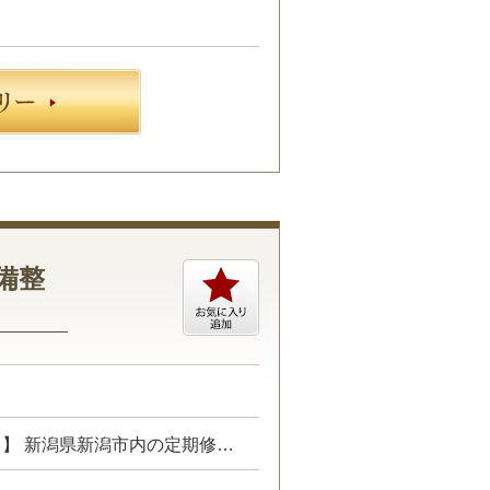
備整
プロジェクトにて、建築施工管理業務をお任せします。 【具体的には…】 新潟県新潟市内の定期修繕工事・設備整備工事における施工管理 ・現場管理全般（原価、工程、安全、品質） ・予算管理、施工計画 ・現場工事の取りまとめ ・書類作成 など ☆あなたのご経験やスキルに合わせた業務をお任せします☆