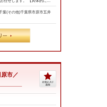
取引先プロジェクトにて、石油化学プラント工場構内の施設管理業務をお任せします。 【具体的には…】 工場構内の施設管理業務/保全工事に関する施工管理業務 ・工事仕様書の作成 ・見積書の技術査定 ・工事立会い ・スケジュール管理や品質、安全管理 ・工事費用概算検討 ☆あなたのご経験やスキルに合わせた業務をお任せします☆
千葉(その他)千葉県市原市五井
田原市／