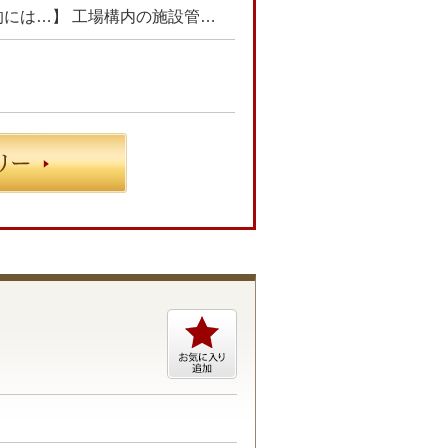
プロジェクトにて、工場構内の施設管理業務をお任せします。 【具体的には…】 工場構内の施設管理業務におけるインフラ設備の保全工事に関する施工管理業務 ・工事仕様書の作成 ・見積書の技術査定 ・工事立会い ・スケジュール管理や品質、安全管理 ・工事費用概算検討 ☆あなたのご経験やスキルに合わせた業務をお任せします☆