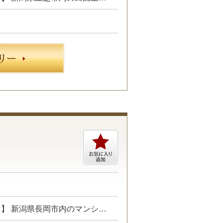
プロジェクトにて、建築施工管理業務をお任せします。 【具体的には…】 新潟県長岡市内のマンション改修工事における施工管理業務 ・現場管理全般（原価、工程、安全、品質） ・予算管理、施工計画 ・現場工事の取りまとめ ・書類作成 など ☆あなたのご経験やスキルに合わせた業務をお任せします☆