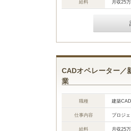
給料
月収25
CADオペレーター／
業
職種
建築CA
仕事内容
給料
月収25