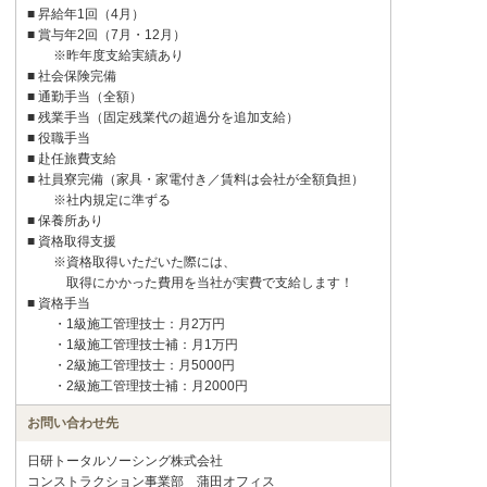
■ 昇給年1回（4月）
■ 賞与年2回（7月・12月）
※昨年度支給実績あり
■ 社会保険完備
■ 通勤手当（全額）
■ 残業手当（固定残業代の超過分を追加支給）
■ 役職手当
■ 赴任旅費支給
■ 社員寮完備（家具・家電付き／賃料は会社が全額負担）
※社内規定に準ずる
■ 保養所あり
■ 資格取得支援
※資格取得いただいた際には、
取得にかかった費用を当社が実費で支給します！
■ 資格手当
・1級施工管理技士：月2万円
・1級施工管理技士補：月1万円
・2級施工管理技士：月5000円
・2級施工管理技士補：月2000円
お問い合わせ先
日研トータルソーシング株式会社
コンストラクション事業部 蒲田オフィス