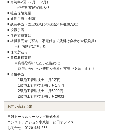
■ 賞与年2回（7月・12月）
※昨年度支給実績あり
■ 社会保険完備
■ 通勤手当（全額）
■ 残業手当（固定残業代の超過分を追加支給）
■ 役職手当
■ 赴任旅費支給
■ 社員寮完備（家具・家電付き／賃料は会社が全額負担）
※社内規定に準ずる
■ 保養所あり
■ 資格取得支援
※資格取得いただいた際には、
取得にかかった費用を当社が実費で支給します！
■ 資格手当
・1級施工管理技士：月2万円
・1級施工管理技士補：月1万円
・2級施工管理技士：月5000円
・2級施工管理技士補：月2000円
お問い合わせ先
日研トータルソーシング株式会社
コンストラクション事業部 蒲田オフィス
お問合せ：0120-989-238