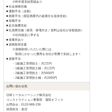
※昨年度支給実績あり
■ 社会保険完備
■ 通勤手当（全額）
■ 残業手当（固定残業代の超過分を追加支給）
■ 役職手当
■ 赴任旅費支給
■ 社員寮完備（家具・家電付き／賃料は会社が全額負担）
※社内規定に準ずる
■ 保養所あり
■ 資格取得支援
※資格取得いただいた際には、
取得にかかった費用を当社が実費で支給します！
■ 資格手当
・1級施工管理技士：月2万円
・1級施工管理技士補：月1万円
・2級施工管理技士：月5000円
・2級施工管理技士補：月2000円
お問い合わせ先
日研トータルソーシング株式会社
コンストラクション事業部 蒲田オフィス
お問合せ：0120-989-238
採用担当：老沼