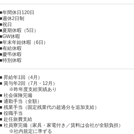
■年間休日120日
■週休2日制
■祝日
■夏期休暇（5日）
■GW休暇
■年末年始休暇（6日）
■有給休暇
■慶弔休暇
■特別休暇
■ 昇給年1回（4月）
■ 賞与年2回（7月・12月）
※昨年度支給実績あり
■ 社会保険完備
■ 通勤手当（全額）
■ 残業手当（固定残業代の超過分を追加支給）
■ 役職手当
■ 赴任旅費支給
■ 社員寮完備（家具・家電付き／賃料は会社が全額負担）
※社内規定に準ずる