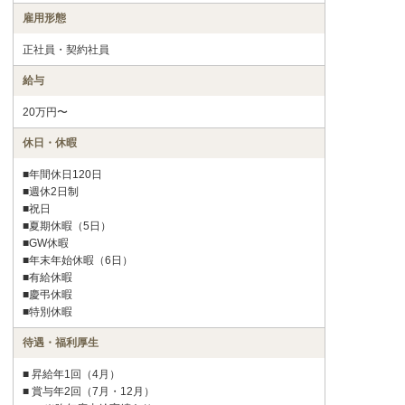
雇用形態
正社員・契約社員
給与
20万円〜
休日・休暇
■年間休日120日
■週休2日制
■祝日
■夏期休暇（5日）
■GW休暇
■年末年始休暇（6日）
■有給休暇
■慶弔休暇
■特別休暇
待遇・福利厚生
■ 昇給年1回（4月）
■ 賞与年2回（7月・12月）