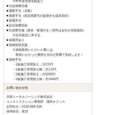
※昨年度支給実績あり
■ 社会保険完備
■ 通勤手当（全額）
■ 残業手当（固定残業代の超過分を追加支給）
■ 役職手当
■ 赴任旅費支給
■ 社員寮完備（家具・家電付き／賃料は会社が全額負担）
※社内規定に準ずる
■ 保養所あり
■ 資格取得支援
※資格取得いただいた際には、
取得にかかった費用を当社が実費で支給します！
■ 資格手当
・1級施工管理技士：月2万円
・1級施工管理技士補：月1万円
・2級施工管理技士：月5000円
・2級施工管理技士補：月2000円
お問い合わせ先
日研トータルソーシング株式会社
コンストラクション事業部 蒲田オフィス
お問合せ：0120-989-238
採用担当：老沼