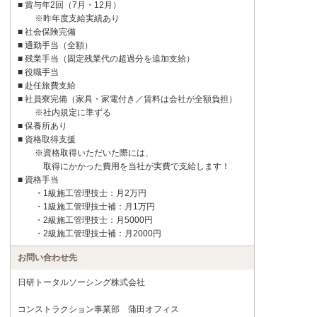
■ 賞与年2回（7月・12月）
※昨年度支給実績あり
■ 社会保険完備
■ 通勤手当（全額）
■ 残業手当（固定残業代の超過分を追加支給）
■ 役職手当
■ 赴任旅費支給
■ 社員寮完備（家具・家電付き／賃料は会社が全額負担）
※社内規定に準ずる
■ 保養所あり
■ 資格取得支援
※資格取得いただいた際には、
取得にかかった費用を当社が実費で支給します！
■ 資格手当
・1級施工管理技士：月2万円
・1級施工管理技士補：月1万円
・2級施工管理技士：月5000円
・2級施工管理技士補：月2000円
お問い合わせ先
日研トータルソーシング株式会社
コンストラクション事業部 蒲田オフィス