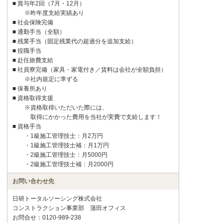
■ 賞与年2回（7月・12月）
※昨年度支給実績あり
■ 社会保険完備
■ 通勤手当（全額）
■ 残業手当（固定残業代の超過分を追加支給）
■ 役職手当
■ 赴任旅費支給
■ 社員寮完備（家具・家電付き／賃料は会社が全額負担）
※社内規定に準ずる
■ 保養所あり
■ 資格取得支援
※資格取得いただいた際には、
取得にかかった費用を当社が実費で支給します！
■ 資格手当
・1級施工管理技士：月2万円
・1級施工管理技士補：月1万円
・2級施工管理技士：月5000円
・2級施工管理技士補：月2000円
お問い合わせ先
日研トータルソーシング株式会社
コンストラクション事業部 蒲田オフィス
お問合せ：0120-989-238