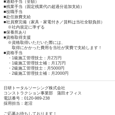
■通勤手当（全額）
■残業手当（固定残業代の超過分追加支給）
■役職手当
■赴任旅費支給
■社員寮完備（家具・家電付き／賃料は当社全額負担）
※社内規定に準ずる
■保養所あり
■資格取得支援
※資格取得いただいた際には、
取得にかかった費用を当社が実費で支給します！
■資格手当
・1級施工管理技士：月2万円
・1級施工管理技士補：月1万円
・2級施工管理技士：月5000円
・2級施工管理技士補：月2000円
日研トータルソーシング株式会社
コンストラクション事業部 蒲田オフィス
電話番号：0120-989-238
採用担当：老沼
ご応募お待ちしております！