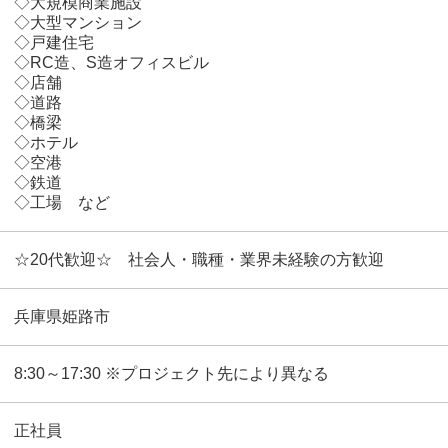
◇大規模商業施設
◇大型マンション
◇戸建住宅
◇RC造、S造オフィスビル
◇店舗
◇道路
◇橋梁
◇ホテル
◇空港
◇鉄道
◇工場 など
☆20代歓迎☆ 社会人・職種・業界未経験の方歓迎
兵庫県姫路市
8:30～17:30 ※プロジェクト先により異なる
正社員