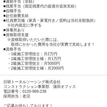
■通勤手当（全額）
■残業手当（固定残業代の超過分追加支給）
■役職手当
■赴任旅費支給
■社員寮完備（家具・家電付き／賃料は当社全額負担）
※社内規定に準ずる
■保養所あり
■資格取得支援
※資格取得いただいた際には、
取得にかかった費用を当社が実費で支給します！
■資格手当
・1級施工管理技士：月2万円
・1級施工管理技士補：月1万円
・2級施工管理技士：月5000円
・2級施工管理技士補：月2000円
日研トータルソーシング株式会社
コンストラクション事業部 蒲田オフィス
電話番号：0120-989-238
採用担当：老沼
ご応募お待ちしております！