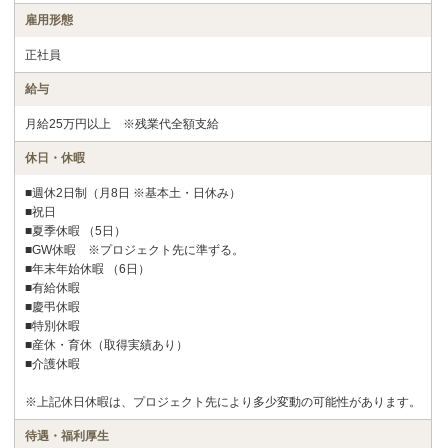
雇用形態
正社員
給与
月給25万円以上 ※残業代全額支給
休日・休暇
■週休2日制（月8日 ※基本土・日休み）
■祝日
■夏季休暇 （5日）
■GW休暇 ※プロジェクト先に準ずる。
■年末年始休暇 （6日）
■有給休暇
■慶弔休暇
■特別休暇
■産休・育休（取得実績あり）
■介護休暇
※上記休日休暇は、プロジェクト先により多少変動の可能性があります。
待遇・福利厚生