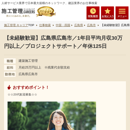
人材サービス業界で日本最大規模のネットワーク、建設業界のお仕事検索
施工管理.キャリア
TOP
仕事検索
中国・四国
広島県
広島市
【未経験歓迎】広島県広島市／1年目平均月収30万円以上／プロジェクトサポート／年休125日
【未経験歓迎】広島県広島市／1年目平均月収30万
円以上／プロジェクトサポート／年休125日
建築施工管理
月給25万円以上 ※残業代全額支給
広島県広島市
おすすめポイント！
☆☆20代歓迎募集☆☆