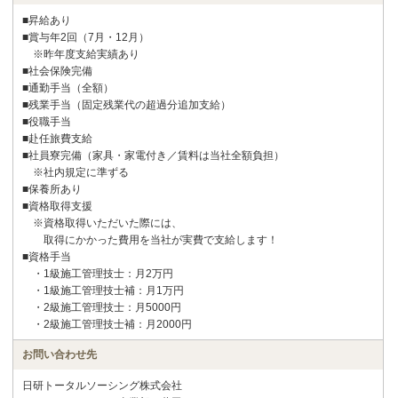
■昇給あり
■賞与年2回（7月・12月）
※昨年度支給実績あり
■社会保険完備
■通勤手当（全額）
■残業手当（固定残業代の超過分追加支給）
■役職手当
■赴任旅費支給
■社員寮完備（家具・家電付き／賃料は当社全額負担）
※社内規定に準ずる
■保養所あり
■資格取得支援
※資格取得いただいた際には、
取得にかかった費用を当社が実費で支給します！
■資格手当
・1級施工管理技士：月2万円
・1級施工管理技士補：月1万円
・2級施工管理技士：月5000円
・2級施工管理技士補：月2000円
お問い合わせ先
日研トータルソーシング株式会社