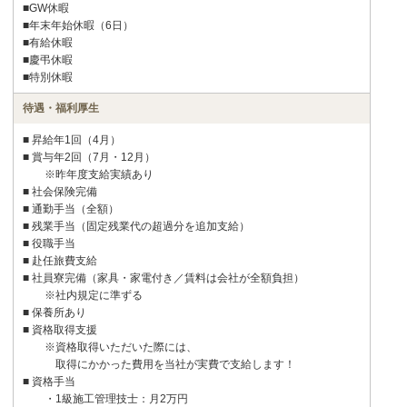
■GW休暇
■年末年始休暇（6日）
■有給休暇
■慶弔休暇
■特別休暇
待遇・福利厚生
■ 昇給年1回（4月）
■ 賞与年2回（7月・12月）
※昨年度支給実績あり
■ 社会保険完備
■ 通勤手当（全額）
■ 残業手当（固定残業代の超過分を追加支給）
■ 役職手当
■ 赴任旅費支給
■ 社員寮完備（家具・家電付き／賃料は会社が全額負担）
※社内規定に準ずる
■ 保養所あり
■ 資格取得支援
※資格取得いただいた際には、
取得にかかった費用を当社が実費で支給します！
■ 資格手当
・1級施工管理技士：月2万円