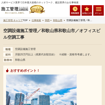
人材サービス業界で日本最大規模のネットワーク、建設業界のお仕事検索
施工管理.キャリア
TOP
仕事検索
関西
和歌山県
空調設備施工管理／和歌山県和歌山市／オフィスビル空調工事
空調設備施工管理／和歌山県和歌山市／オフィスビ
ル空調工事
空調設備施工管理
月額25万円以上（残業代全額支給） ※経験・資格等考慮します。
和歌山県
おすすめポイント！