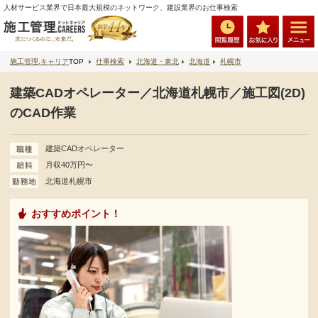
人材サービス業界で日本最大規模のネットワーク、建設業界のお仕事検索
施工管理.キャリア
TOP
仕事検索
北海道・東北
北海道
札幌市
建築CADオペレーター／北海道札幌市／施工図(2D)
のCAD作業
建築CADオペレーター
月収40万円〜
北海道札幌市
おすすめポイント！