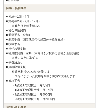
■特別休暇
待遇・福利厚生
■ 昇給年1回（4月）
■ 賞与年2回（7月・12月）
※昨年度支給実績あり
■ 社会保険完備
■ 通勤手当（全額）
■ 残業手当（固定残業代の超過分を追加支給）
■ 役職手当
■ 赴任旅費支給
■ 社員寮完備（家具・家電付き／賃料は会社が全額負担）
※社内規定に準ずる
■ 保養所あり
■ 資格取得支援
※資格取得いただいた際には、
取得にかかった費用を当社が実費で支給します！
■ 資格手当
・1級施工管理技士：月2万円
・1級施工管理技士補：月1万円
・2級施工管理技士：月5000円
・2級施工管理技士補：月2000円
お問い合わせ先