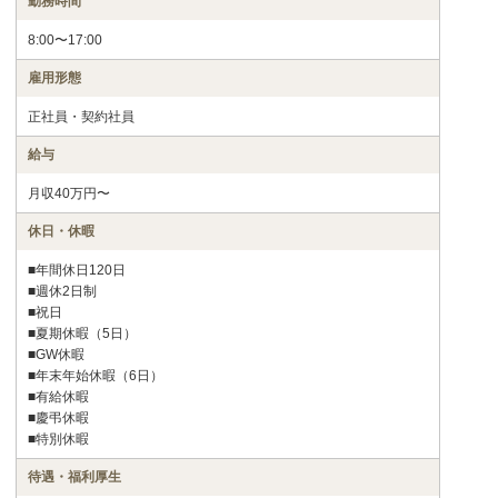
勤務時間
8:00〜17:00
雇用形態
正社員・契約社員
給与
月収40万円〜
休日・休暇
■年間休日120日
■週休2日制
■祝日
■夏期休暇（5日）
■GW休暇
■年末年始休暇（6日）
■有給休暇
■慶弔休暇
■特別休暇
待遇・福利厚生