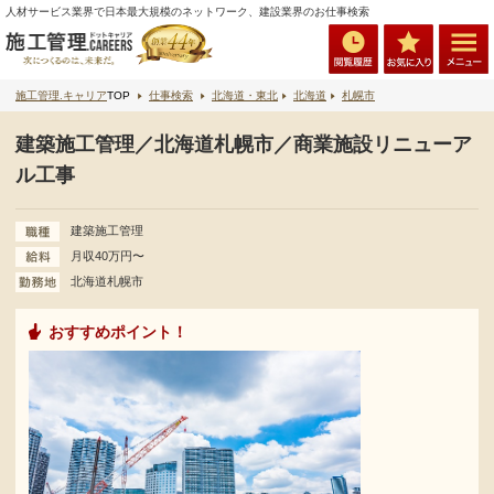
人材サービス業界で日本最大規模のネットワーク、建設業界のお仕事検索
施工管理.キャリア
TOP
仕事検索
北海道・東北
北海道
札幌市
建築施工管理／北海道札幌市／商業施設リニューア
ル工事
建築施工管理
月収40万円〜
北海道札幌市
おすすめポイント！