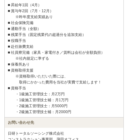
■ 昇給年1回（4月）
■ 賞与年2回（7月・12月）
※昨年度支給実績あり
■ 社会保険完備
■ 通勤手当（全額）
■ 残業手当（固定残業代の超過分を追加支給）
■ 役職手当
■ 赴任旅費支給
■ 社員寮完備（家具・家電付き／賃料は会社が全額負担）
※社内規定に準ずる
■ 保養所あり
■ 資格取得支援
※資格取得いただいた際には、
取得にかかった費用を当社が実費で支給します！
■ 資格手当
・1級施工管理技士：月2万円
・1級施工管理技士補：月1万円
・2級施工管理技士：月5000円
・2級施工管理技士補：月2000円
お問い合わせ先
日研トータルソーシング株式会社
コンストラクション事業部 蒲田オフィス