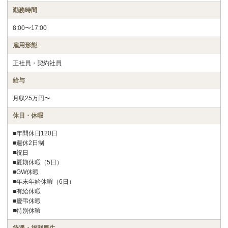
勤務時間
8:00〜17:00
雇用形態
正社員・契約社員
給与
月収25万円〜
休日・休暇
■年間休日120日
■週休2日制
■祝日
■夏期休暇（5日）
■GW休暇
■年末年始休暇（6日）
■有給休暇
■慶弔休暇
■特別休暇
待遇・福利厚生