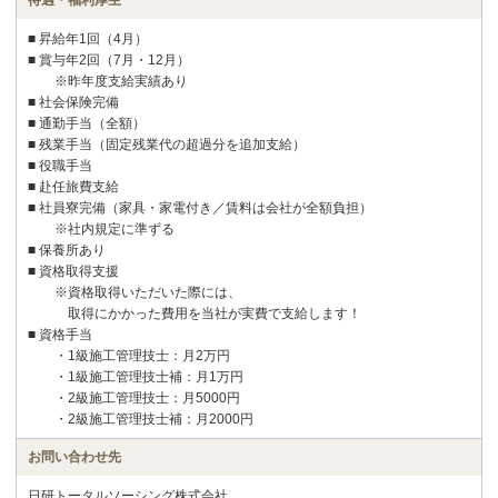
■ 昇給年1回（4月）
■ 賞与年2回（7月・12月）
※昨年度支給実績あり
■ 社会保険完備
■ 通勤手当（全額）
■ 残業手当（固定残業代の超過分を追加支給）
■ 役職手当
■ 赴任旅費支給
■ 社員寮完備（家具・家電付き／賃料は会社が全額負担）
※社内規定に準ずる
■ 保養所あり
■ 資格取得支援
※資格取得いただいた際には、
取得にかかった費用を当社が実費で支給します！
■ 資格手当
・1級施工管理技士：月2万円
・1級施工管理技士補：月1万円
・2級施工管理技士：月5000円
・2級施工管理技士補：月2000円
お問い合わせ先
日研トータルソーシング株式会社