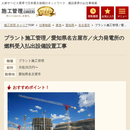
人材サービス業界で日本最大規模のネットワーク、建設業界のお仕事検索
施工管理.キャリア
TOP
仕事検索
東海
愛知県
名古屋市
プラント施工管理／愛知県名古屋市／火力発電所の燃料受入払出設備設置工事
プラント施工管理／愛知県名古屋市／火力発電所の
燃料受入払出設備設置工事
プラント施工管理
月収25万円〜
愛知県名古屋市
おすすめポイント！