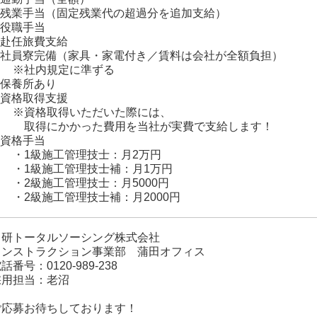
■ 残業手当（固定残業代の超過分を追加支給）
 役職手当
 赴任旅費支給
■ 社員寮完備（家具・家電付き／賃料は会社が全額負担）
※社内規定に準ずる
 保養所あり
 資格取得支援
※資格取得いただいた際には、
取得にかかった費用を当社が実費で支給します！
 資格手当
・1級施工管理技士：月2万円
・1級施工管理技士補：月1万円
・2級施工管理技士：月5000円
・2級施工管理技士補：月2000円
日研トータルソーシング株式会社
コンストラクション事業部 蒲田オフィス
話番号：0120-989-238
採用担当：老沼
ご応募お待ちしております！