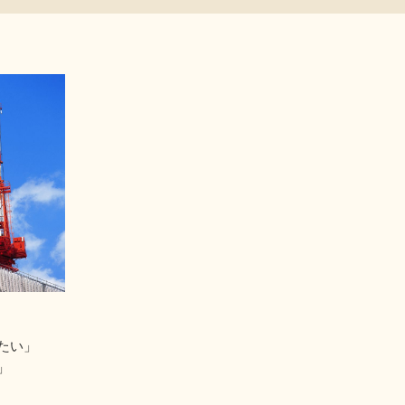
たい」
」