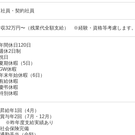
正社員・契約社員
月収32万円〜（残業代全額支給） ※経験・資格等考慮します
年間休日120日
週休2日制
祝日
■夏期休暇（5日）
GW休暇
■年末年始休暇（6日）
■有給休暇
■慶弔休暇
■特別休暇
 昇給年1回（4月）
 賞与年2回（7月・12月）
※昨年度支給実績あり
 社会保険完備
■ 通勤手当（全額）