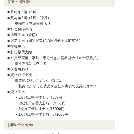
待遇・福利厚生
■ 昇給年1回（4月）
■ 賞与年2回（7月・12月）
※昨年度支給実績あり
■ 社会保険完備
■ 通勤手当（全額）
■ 残業手当（固定残業代の超過分を追加支給）
■ 役職手当
■ 赴任旅費支給
■ 社員寮完備（家具・家電付き／賃料は会社が全額負担）
※社内規定に準ずる
■ 保養所あり
■ 資格取得支援
※資格取得いただいた際には、
取得にかかった費用を当社が実費で支給します！
■ 資格手当
・1級施工管理技士：月2万円
・1級施工管理技士補：月1万円
・2級施工管理技士：月5000円
・2級施工管理技士補：月2000円
お問い合わせ先