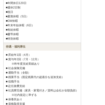
■年間休日120日
■週休2日制
■祝日
■夏期休暇（5日）
■GW休暇
■年末年始休暇（6日）
■有給休暇
■慶弔休暇
■特別休暇
待遇・福利厚生
■ 昇給年1回（4月）
■ 賞与年2回（7月・12月）
※昨年度支給実績あり
■ 社会保険完備
■ 通勤手当（全額）
■ 残業手当（固定残業代の超過分を追加支給）
■ 役職手当
■ 赴任旅費支給
■ 社員寮完備（家具・家電付き／賃料は会社が全額負担）
※社内規定に準ずる
■ 保養所あり
■ 資格取得支援