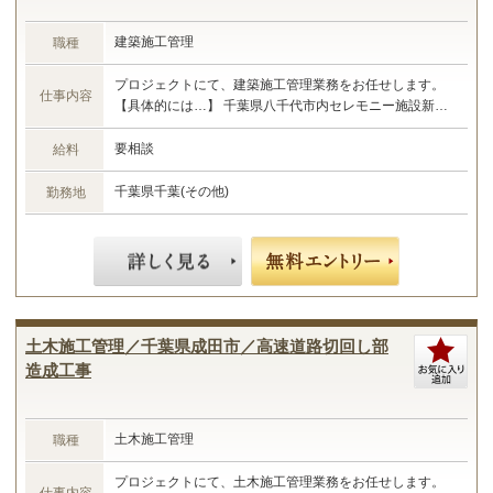
建築施工管理
職種
プロジェクトにて、建築施工管理業務をお任せします。
仕事内容
【具体的には…】 千葉県八千代市内セレモニー施設新設
工事における施工管理業務 ・現場管理全般（原価、工
程、安全、品質） ・予算管理、施工計画 ・現場工事の取
要相談
給料
りまとめ ・書類作成 など ☆あなたのご経験やスキルに
合わせた業務をお任せします☆
千葉県千葉(その他)
勤務地
土木施工管理／千葉県成田市／高速道路切回し部
造成工事
土木施工管理
職種
プロジェクトにて、土木施工管理業務をお任せします。