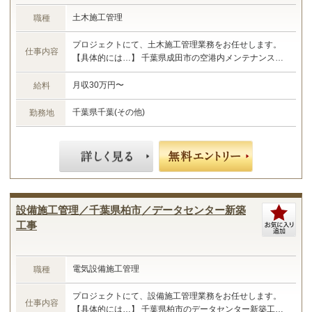
土木施工管理
職種
プロジェクトにて、土木施工管理業務をお任せします。
仕事内容
【具体的には…】 千葉県成田市の空港内メンテナンス工
事における施工管理業務 ・現場管理全般（原価、工程、
安全、品質） ・予算管理、施工計画 ・現場工事の取りま
月収30万円〜
給料
とめ ・書類作成 など ☆あなたのご経験やスキルに合わ
せた業務をお任せします☆
千葉県千葉(その他)
勤務地
設備施工管理／千葉県柏市／データセンター新築
工事
電気設備施工管理
職種
プロジェクトにて、設備施工管理業務をお任せします。
仕事内容
【具体的には…】 千葉県柏市のデータセンター新築工事