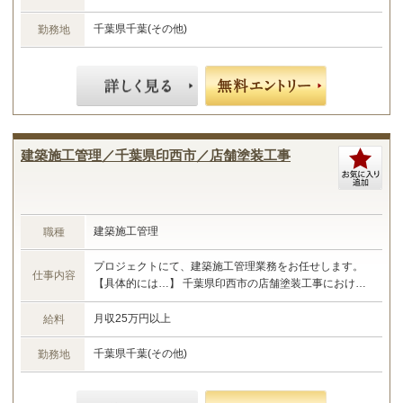
取りまとめ ・書類作成 など ☆あなたのご経験やスキル
に合わせた業務をお任せします☆
千葉県千葉(その他)
勤務地
建築施工管理／千葉県印西市／店舗塗装工事
建築施工管理
職種
プロジェクトにて、建築施工管理業務をお任せします。
仕事内容
【具体的には…】 千葉県印西市の店舗塗装工事における
施工管理業務 ・現場管理全般（原価、工程、安全、品
質） ・予算管理、施工計画 ・現場工事の取りまとめ ・
月収25万円以上
給料
書類作成 など ☆あなたのご経験やスキルに合わせた業務
をお任せします☆
千葉県千葉(その他)
勤務地