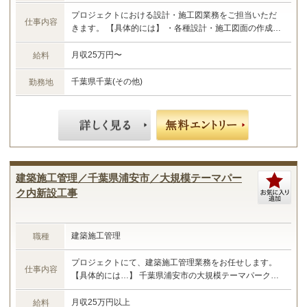
プロジェクトにおける設計・施工図業務をご担当いただ
仕事内容
きます。 【具体的には】 ・各種設計・施工図面の作成や
修正 ・竣工図の作成 ・設計プランの検討 ・各種申請書
類の作成 など ☆あなたのご経験やスキルに合わせた
月収25万円〜
給料
業務をお任せします☆
千葉県千葉(その他)
勤務地
建築施工管理／千葉県浦安市／大規模テーマパー
ク内新設工事
建築施工管理
職種
プロジェクトにて、建築施工管理業務をお任せします。
仕事内容
【具体的には…】 千葉県浦安市の大規模テーマパーク内
新設工事における施工管理業務 ・現場管理全般（原価、
工程、安全、品質） ・予算管理、施工計画 ・現場工事の
月収25万円以上
給料