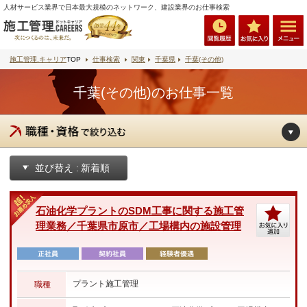
人材サービス業界で日本最大規模のネットワーク、建設業界のお仕事検索
施工管理.キャリア
TOP
仕事検索
関東
千葉県
千葉(その他)
千葉(その他)のお仕事一覧
並び替え :
石油化学プラントのSDM工事に関する施工管
理業務／千葉県市原市／工場構内の施設管理
プラント施工管理
職種