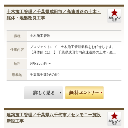
土木施工管理／千葉県成田市／高速道路の土木・
躯体・地盤改良工事
土木施工管理
職種
プロジェクトにて、土木施工管理業務をお任せします。
仕事内容
【具体的には…】 千葉県成田市内高速道路の土木・躯
体・地盤改良工事における施工管理業務 ・現場管理全般
（原価、工程、安全、品質） ・予算管理、施工計画 ・現
月収25万円〜
給料
場工事の取りまとめ ・書類作成 など ☆あなたのご経験
やスキルに合わせた業務をお任せします☆
千葉県千葉(その他)
勤務地
建築施工管理／千葉県八千代市／セレモニー施設
新設工事