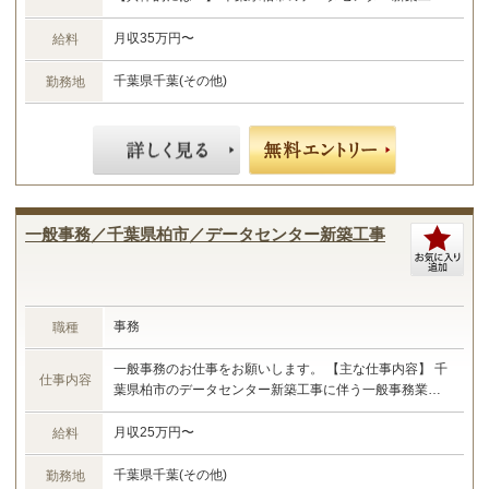
における施工管理業務 ・現場管理全般（原価、工程、安
全、品質） ・予算管理、施工計画 ・現場工事の取りまと
月収35万円〜
給料
め ・書類作成 など ☆あなたのご経験やスキルに合わせ
た業務をお任せします☆
千葉県千葉(その他)
勤務地
一般事務／千葉県柏市／データセンター新築工事
事務
職種
一般事務のお仕事をお願いします。 【主な仕事内容】 千
仕事内容
葉県柏市のデータセンター新築工事に伴う一般事務業務
・データ入力 ・お客様からの問合せメールや電話の対応
・報告書などドキュメント類の作成 など ☆あなたのご
月収25万円〜
給料
経験やスキルに合わせた業務をお任せします☆
千葉県千葉(その他)
勤務地