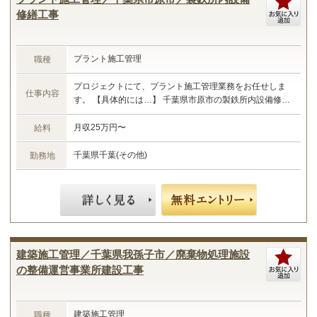
修繕工事
プラント施工管理
職種
プロジェクトにて、プラント施工管理業務をお任せしま
仕事内容
す。 【具体的には…】 千葉県市原市の製鉄所内設備修繕
工事における施工管理業務 ・現場管理全般（原価、工
程、安全、品質） ・予算管理、施工計画 ・現場工事の取
月収25万円〜
給料
りまとめ ・書類作成 など ☆あなたのご経験やスキルに
合わせた業務をお任せします☆
千葉県千葉(その他)
勤務地
建築施工管理／千葉県我孫子市／廃棄物処理施設
の整備運営事業所建設工事
建築施工管理
職種