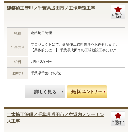
建築施工管理／千葉県成田市／工場新設工事
建築施工管理
職種
プロジェクトにて、建築施工管理業務をお任せします。
仕事内容
【具体的には…】 千葉県成田市の工場新設工事における
施工管理業務 ・現場管理全般（原価、工程、安全、品
質） ・予算管理、施工計画 ・現場工事の取りまとめ ・
月収40万円〜
給料
書類作成 など ☆あなたのご経験やスキルに合わせた業務
をお任せします☆
千葉県千葉(その他)
勤務地
土木施工管理／千葉県成田市／空港内メンテナン
ス工事