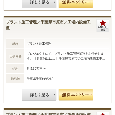
プラント施工管理／千葉県市原市／工場内設備工
事
プラント施工管理
職種
プロジェクトにて、プラント施工管理業務をお任せしま
仕事内容
す。 【具体的には…】 千葉県市原市の工場内設備工事に
おける施工管理業務 ・現場管理全般（原価、工程、安
全、品質） ・予算管理、施工計画 ・現場工事の取りまと
月収30万円〜
給料
め ・書類作成 など ☆あなたのご経験やスキルに合わせ
た業務をお任せします☆
千葉県千葉(その他)
勤務地
プラント施工管理／千葉県市原市／製鉄所内設備