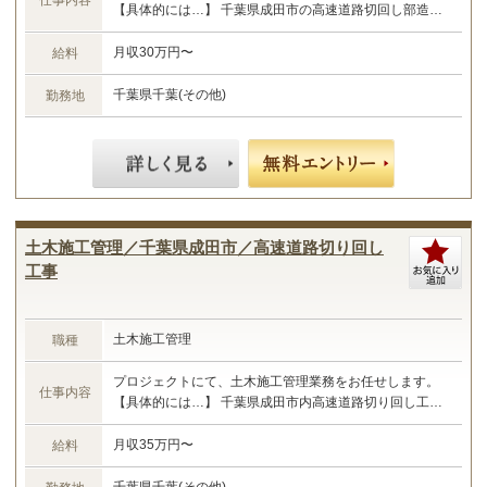
仕事内容
【具体的には…】 千葉県成田市の高速道路切回し部造成
工事における施工管理業務 ・現場管理全般（原価、工
程、安全、品質） ・予算管理、施工計画 ・現場工事の取
月収30万円〜
給料
りまとめ ・書類作成 など ☆あなたのご経験やスキルに
合わせた業務をお任せします☆
千葉県千葉(その他)
勤務地
土木施工管理／千葉県成田市／高速道路切り回し
工事
土木施工管理
職種
プロジェクトにて、土木施工管理業務をお任せします。
仕事内容
【具体的には…】 千葉県成田市内高速道路切り回し工事
における施工管理業務 ・現場管理全般（原価、工程、安
全、品質） ・予算管理、施工計画 ・現場工事の取りまと
月収35万円〜
給料
め ・書類作成 など ☆あなたのご経験やスキルに合わせ
た業務をお任せします☆