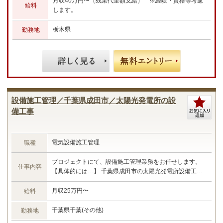
事仕様書の作成 ・見積書の技術査定 ・工事立会い ・ス
月収40万円〜（残業代全額支給） ※経験・資格等考慮
給料
ケジュール管理や品質、安全管理 ・工事費用概算検討
します。
☆あなたのご経験やスキルに合わせた業務をお任せしま
す☆
栃木県
勤務地
設備施工管理／千葉県成田市／太陽光発電所の設
備工事
電気設備施工管理
職種
プロジェクトにて、設備施工管理業務をお任せします。
仕事内容
【具体的には…】 千葉県成田市の太陽光発電所設備工事
における施工管理業務 ・現場管理全般（原価、工程、安
全、品質） ・予算管理、施工計画 ・現場工事の取りまと
月収25万円〜
給料
め ・書類作成 など ☆あなたのご経験やスキルに合わせ
た業務をお任せします☆
千葉県千葉(その他)
勤務地