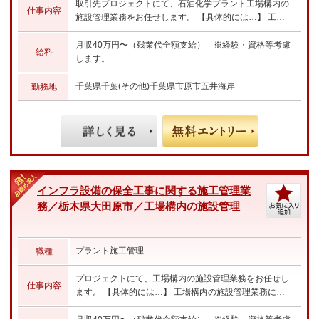
取引先プロジェクトにて、石油化学プラント工場構内の
仕事内容
施設管理業務をお任せします。 【具体的には…】 工場
構内の施設管理業務/保全工事に関する施工管理業務 ・
工事仕様書の作成 ・見積書の技術査定 ・工事立会い ・
月収40万円〜（残業代全額支給） ※経験・資格等考慮
給料
スケジュール管理や品質、安全管理 ・工事費用概算検討
します。
☆あなたのご経験やスキルに合わせた業務をお任せしま
す☆
千葉県千葉(その他)千葉県市原市五井海岸
勤務地
インフラ設備の保全工事に関する施工管理業
務／栃木県大田原市／工場構内の施設管理
プラント施工管理
職種
プロジェクトにて、工場構内の施設管理業務をお任せし
仕事内容
ます。 【具体的には…】 工場構内の施設管理業務にお
けるインフラ設備の保全工事に関する施工管理業務 ・工