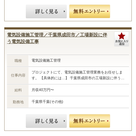
電気設備施工管理／千葉県成田市／工場新設に伴
う電気設備工事
電気設備施工管理
職種
プロジェクトにて、電気設備施工管理業務をお任せしま
仕事内容
す。 【具体的には…】 千葉県成田市の工場新設に伴う電
気設備工事における施工管理 ・現場管理全般（原価、工
程、安全、品質） ・予算管理、施工計画 ・現場工事の取
月収40万円〜
給料
りまとめ ・書類作成 など ☆あなたのご経験やスキルに
合わせた業務をお任せします☆
千葉県千葉(その他)
勤務地