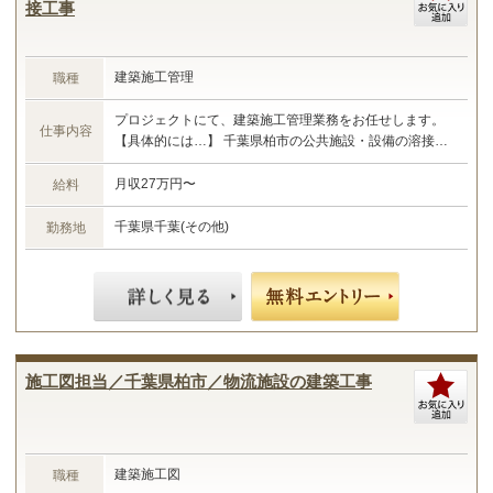
接工事
建築施工管理
職種
プロジェクトにて、建築施工管理業務をお任せします。
仕事内容
【具体的には…】 千葉県柏市の公共施設・設備の溶接工
事における施工管理業務 ・現場管理全般（原価、工程、
安全、品質） ・予算管理、施工計画 ・現場工事の取りま
月収27万円〜
給料
とめ ・書類作成 など ☆あなたのご経験やスキルに合わ
せた業務をお任せします☆
千葉県千葉(その他)
勤務地
施工図担当／千葉県柏市／物流施設の建築工事
建築施工図
職種