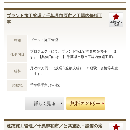
プラント施工管理／千葉県市原市／工場内修繕工
事
プラント施工管理
職種
プロジェクトにて、プラント施工管理業務をお任せしま
仕事内容
す。 【具体的には…】 千葉県市原市工場内修繕工事にお
ける施工管理業務 ・現場管理全般（原価、工程、安全、
品質） ・予算管理、施工計画 ・現場工事の取りまとめ
月収32万円〜（残業代全額支給） ※経験・資格等考慮
給料
・書類作成 など ☆あなたのご経験やスキルに合わせた業
します。
務をお任せします☆
千葉県千葉(その他)
勤務地
建築施工管理／千葉県柏市／公共施設・設備の溶