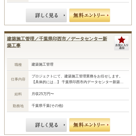
建築施工管理／千葉県印西市／データセンター新
築工事
建築施工管理
職種
プロジェクトにて、建築施工管理業務をお任せします。
仕事内容
【具体的には…】 千葉県印西市内データセンター新築工
事における施工管理業務 ・現場管理全般（原価、工程、
安全、品質） ・予算管理、施工計画 ・現場工事の取りま
月収25万円〜
給料
とめ ・書類作成 など ☆あなたのご経験やスキルに合わ
せた業務をお任せします☆
千葉県千葉(その他)
勤務地