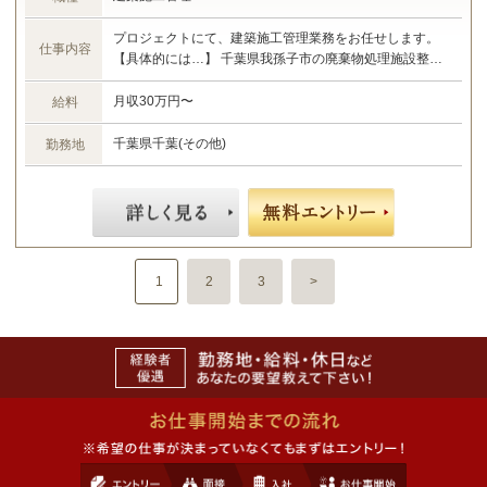
プロジェクトにて、建築施工管理業務をお任せします。
仕事内容
【具体的には…】 千葉県我孫子市の廃棄物処理施設整備
運営事業所建設工事における施工管理業務 ・現場管理全
般（原価、工程、安全、品質） ・予算管理、施工計画 ・
月収30万円〜
給料
現場工事の取りまとめ ・書類作成 など ☆あなたのご経
験やスキルに合わせた業務をお任せします☆
千葉県千葉(その他)
勤務地
1
2
3
>