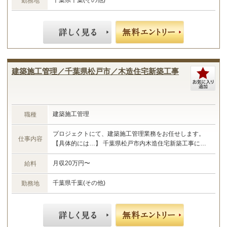
千葉県千葉(その他)
勤務地
建築施工管理／千葉県松戸市／木造住宅新築工事
建築施工管理
職種
プロジェクトにて、建築施工管理業務をお任せします。
仕事内容
【具体的には…】 千葉県松戸市内木造住宅新築工事にお
ける施工管理業務 ・現場管理全般（原価、工程、安全、
品質） ・予算管理、施工計画 ・現場工事の取りまとめ
月収20万円〜
給料
・書類作成 など ☆あなたのご経験やスキルに合わせた業
務をお任せします☆
千葉県千葉(その他)
勤務地